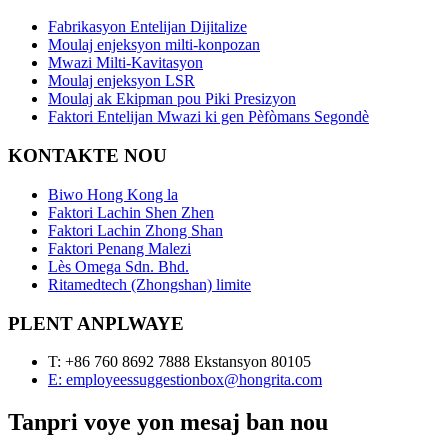
Fabrikasyon Entelijan Dijitalize
Moulaj enjeksyon milti-konpozan
Mwazi Milti-Kavitasyon
Moulaj enjeksyon LSR
Moulaj ak Ekipman pou Piki Presizyon
Faktori Entelijan Mwazi ki gen Pèfòmans Segondè
KONTAKTE NOU
Biwo Hong Kong la
Faktori Lachin Shen Zhen
Faktori Lachin Zhong Shan
Faktori Penang Malezi
Lès Omega Sdn. Bhd.
Ritamedtech (Zhongshan) limite
PLENT ANPLWAYE
T: +86 760 8692 7888 Ekstansyon 80105
E: employeessuggestionbox@hongrita.com
Tanpri voye yon mesaj ban nou