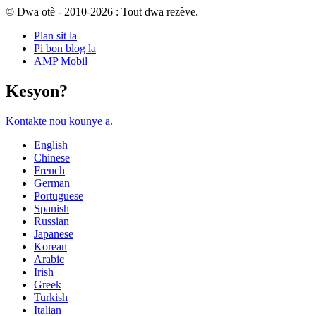
© Dwa otè - 2010-2026 : Tout dwa rezève.
Plan sit la
Pi bon blog la
AMP Mobil
Kesyon?
Kontakte nou kounye a.
English
Chinese
French
German
Portuguese
Spanish
Russian
Japanese
Korean
Arabic
Irish
Greek
Turkish
Italian