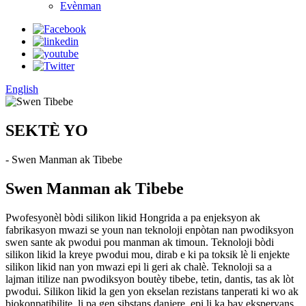
Evènman
English
SEKTÈ YO
- Swen Manman ak Tibebe
Swen Manman ak Tibebe
Pwofesyonèl bòdi silikon likid Hongrida a pa enjeksyon ak
fabrikasyon mwazi se youn nan teknoloji enpòtan nan pwodiksyon
swen sante ak pwodui pou manman ak timoun. Teknoloji bòdi
silikon likid la kreye pwodui mou, dirab e ki pa toksik lè li enjekte
silikon likid nan yon mwazi epi li geri ak chalè. Teknoloji sa a
lajman itilize nan pwodiksyon boutèy tibebe, tetin, dantis, tas ak lòt
pwodui. Silikon likid la gen yon ekselan rezistans tanperati ki wo ak
biokonpatibilite, li pa gen sibstans danjere, epi li ka bay eksperyans