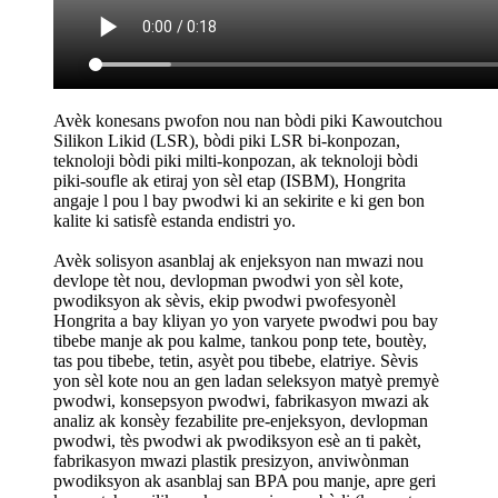
Avèk konesans pwofon nou nan bòdi piki Kawoutchou
Silikon Likid (LSR), bòdi piki LSR bi-konpozan,
teknoloji bòdi piki milti-konpozan, ak teknoloji bòdi
piki-soufle ak etiraj yon sèl etap (ISBM), Hongrita
angaje l pou l bay pwodwi ki an sekirite e ki gen bon
kalite ki satisfè estanda endistri yo.
Avèk solisyon asanblaj ak enjeksyon nan mwazi nou
devlope tèt nou, devlopman pwodwi yon sèl kote,
pwodiksyon ak sèvis, ekip pwodwi pwofesyonèl
Hongrita a bay kliyan yo yon varyete pwodwi pou bay
tibebe manje ak pou kalme, tankou ponp tete, boutèy,
tas pou tibebe, tetin, asyèt pou tibebe, elatriye. Sèvis
yon sèl kote nou an gen ladan seleksyon matyè premyè
pwodwi, konsepsyon pwodwi, fabrikasyon mwazi ak
analiz ak konsèy fezabilite pre-enjeksyon, devlopman
pwodwi, tès pwodwi ak pwodiksyon esè an ti pakèt,
fabrikasyon mwazi plastik presizyon, anviwònman
pwodiksyon ak asanblaj san BPA pou manje, apre geri