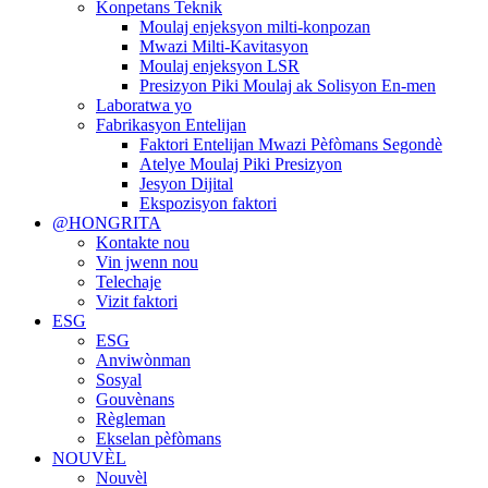
Konpetans Teknik
Moulaj enjeksyon milti-konpozan
Mwazi Milti-Kavitasyon
Moulaj enjeksyon LSR
Presizyon Piki Moulaj ak Solisyon En-men
Laboratwa yo
Fabrikasyon Entelijan
Faktori Entelijan Mwazi Pèfòmans Segondè
Atelye Moulaj Piki Presizyon
Jesyon Dijital
Ekspozisyon faktori
@HONGRITA
Kontakte nou
Vin jwenn nou
Telechaje
Vizit faktori
ESG
ESG
Anviwònman
Sosyal
Gouvènans
Règleman
Ekselan pèfòmans
NOUVÈL
Nouvèl