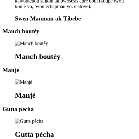
kawoutchou silikon ak pwosesis apre bòdi (koupe twou
koule yo, twou echapman yo, elatriye).
Swen Manman ak Tibebe
Manch boutèy
Manch boutèy
Manjè
Manjè
Gutta pècha
Gutta pècha