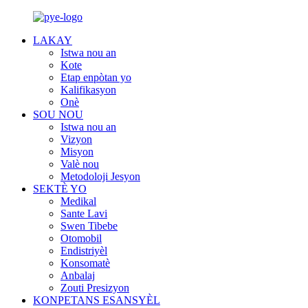
LAKAY
Istwa nou an
Kote
Etap enpòtan yo
Kalifikasyon
Onè
SOU NOU
Istwa nou an
Vizyon
Misyon
Valè nou
Metodoloji Jesyon
SEKTÈ YO
Medikal
Sante Lavi
Swen Tibebe
Otomobil
Endistriyèl
Konsomatè
Anbalaj
Zouti Presizyon
KONPETANS ESANSYÈL