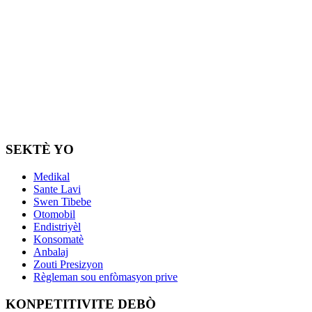
SEKTÈ YO
Medikal
Sante Lavi
Swen Tibebe
Otomobil
Endistriyèl
Konsomatè
Anbalaj
Zouti Presizyon
Règleman sou enfòmasyon prive
KONPETITIVITE DEBÒ