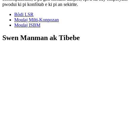
pwodui ki pi konfòtab e ki pi an sekirite.
Bòdi LSR
Moulaj Milti-Konpozan
Moulaj ISBM
Swen Manman ak Tibebe