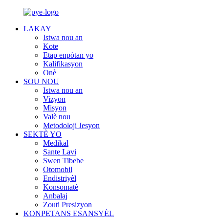
LAKAY
Istwa nou an
Kote
Etap enpòtan yo
Kalifikasyon
Onè
SOU NOU
Istwa nou an
Vizyon
Misyon
Valè nou
Metodoloji Jesyon
SEKTÈ YO
Medikal
Sante Lavi
Swen Tibebe
Otomobil
Endistriyèl
Konsomatè
Anbalaj
Zouti Presizyon
KONPETANS ESANSYÈL