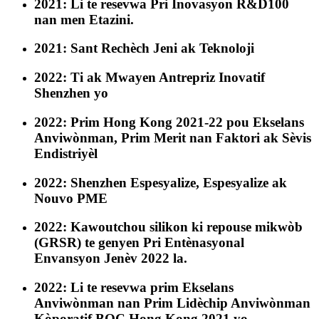
2021: Li te resevwa Pri Inovasyon R&D100
nan men Etazini.
2021: Sant Rechèch Jeni ak Teknoloji
2022: Ti ak Mwayen Antrepriz Inovatif
Shenzhen yo
2022: Prim Hong Kong 2021-22 pou Ekselans
Anviwònman, Prim Merit nan Faktori ak Sèvis
Endistriyèl
2022: Shenzhen Espesyalize, Espesyalize ak
Nouvo PME
2022: Kawoutchou silikon ki repouse mikwòb
(GRSR) te genyen Pri Entènasyonal
Envansyon Jenèv 2022 la.
2022: Li te resevwa prim Ekselans
Anviwònman nan Prim Lidèchip Anviwònman
Kòporatif BOC Hong Kong 2021 yo.