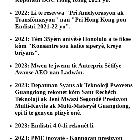
2022: Li te resevwa "Pri Amelyorasyon ak
Transfòmasyon" nan "Pri Hong Kong pou
Endistri 2021-22 yo".
2023: Tèm 35yèm anivèsè Honolulu a te fikse
kòm "Konsantre sou kalite siperyè, kreye
briyans".
2023: Mwen te jwenn tit Antrepriz Sètifye
Avanse AEO nan Ladwàn.
2023: Depatman Syans ak Teknoloji Pwovens
Guangdong rekonèt kòm Sant Rechèch
Teknoloji ak Jeni Mwazi Segondè Presizyon
Multi-Kavite ak Multi-Materyèl Guangdong,
epi li te genyen plizyè onè.
2023: Endistri 4.0-1i rekonèt li.
2023: PME inovatè - Konpozan presizyon