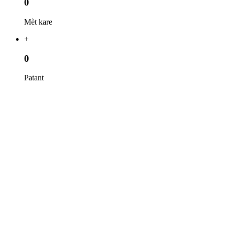
0
Mèt kare
+
0
Patant