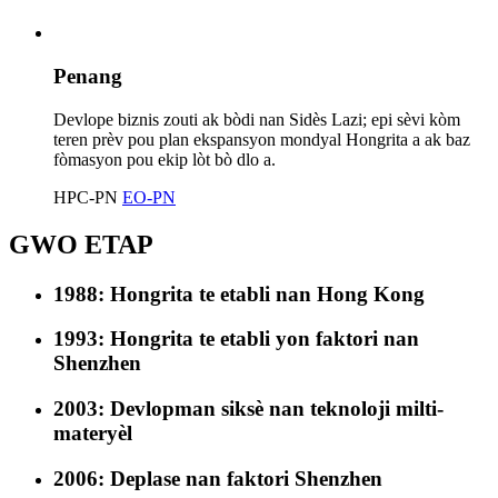
Penang
Devlope biznis zouti ak bòdi nan Sidès Lazi; epi sèvi kòm
teren prèv pou plan ekspansyon mondyal Hongrita a ak baz
fòmasyon pou ekip lòt bò dlo a.
HPC-PN
EO-PN
GWO ETAP
1988: Hongrita te etabli nan Hong Kong
1993: Hongrita te etabli yon faktori nan
Shenzhen
2003: Devlopman siksè nan teknoloji milti-
materyèl
2006: Deplase nan faktori Shenzhen