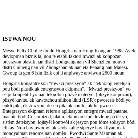
ISTWA NOU
Mesye Felix Choi te fonde Hongrita nan Hong Kong an 1988. Avèk
devlopman biznis la, nou te etabli faktori mwazi ak konpozan
presizyon plastik nan distri Longgang nan vil Shenzhen, nouvo
distri Cuiheng nan vil Zhongshan ak nan eta Penang nan Malezi.
Gwoup la gen 6 izin fizik epi li anplwaye anviwon 2500 moun.
Hongrita konsantre sou "mwazi presizyon" ak "teknoloji entelijan
pou bòdi plastik ak entegrasyon ekipman". "Mwazi presizyon" yo
se pi konpetitif yo nan teknoloji plizyè materyèl (plizyè konpozan),
plizyè kavite, ak kawotchou silikon likid (LSR); pwosesis bòdi yo
enkli piki, èkstruzyon, desen piki ak soufle, ak lòt pwosesis.
Entegrasyon ekipman refere a aplikasyon entegre mwazi patante,
machin bòdi Customized, platin, ekipman sipò devlope pa tèt yo,
sistèm deteksyon, lojisyèl kontwòl ak jesyon pou fòme solisyon bòdi
efikas. Nou bay pwodwi ak sèvis kalite siperyè bay kliyan mak
mondyalman renome nan domèn "Pwodwi Sante Manman ak