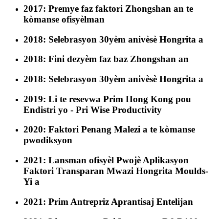
2017: Premye faz faktori Zhongshan an te
kòmanse ofisyèlman
2018: Selebrasyon 30yèm anivèsè Hongrita a
2018: Fini dezyèm faz baz Zhongshan an
2018: Selebrasyon 30yèm anivèsè Hongrita a
2019: Li te resevwa Prim Hong Kong pou
Endistri yo - Pri Wise Productivity
2020: Faktori Penang Malezi a te kòmanse
pwodiksyon
2021: Lansman ofisyèl Pwojè Aplikasyon
Faktori Transparan Mwazi Hongrita Moulds-
Yi a
2021: Prim Antrepriz Aprantisaj Entelijan