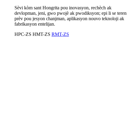
Sèvi kòm sant Hongrita pou inovasyon, rechèch ak
devlopman, jeni, gwo pwojè ak pwodiksyon; epi li se teren
prèv pou jesyon chanjman, aplikasyon nouvo teknoloji ak
fabrikasyon entelijan.
HPC-ZS
HMT-ZS
RMT-ZS