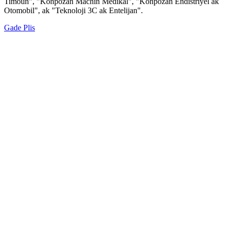
Timoun", "Konpozan Machin Medikal", "Konpozan Endistriyèl ak
Otomobil", ak "Teknoloji 3C ak Entelijan".
Gade Plis