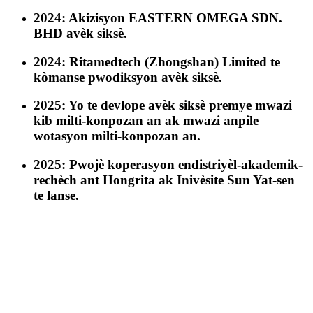
2024: Akizisyon EASTERN OMEGA SDN.
BHD avèk siksè.
2024: Ritamedtech (Zhongshan) Limited te
kòmanse pwodiksyon avèk siksè.
2025: Yo te devlope avèk siksè premye mwazi
kib milti-konpozan an ak mwazi anpile
wotasyon milti-konpozan an.
2025: Pwojè koperasyon endistriyèl-akademik-
rechèch ant Hongrita ak Inivèsite Sun Yat-sen
te lanse.