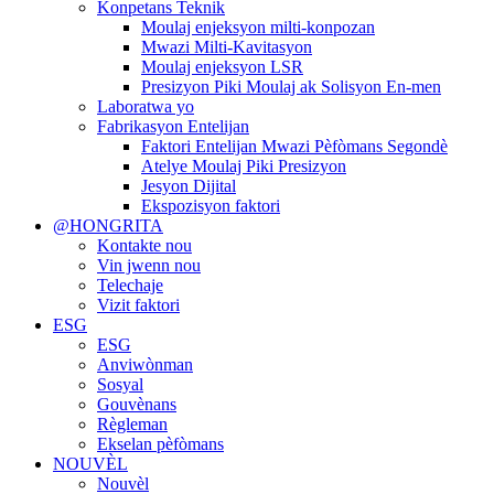
Konpetans Teknik
Moulaj enjeksyon milti-konpozan
Mwazi Milti-Kavitasyon
Moulaj enjeksyon LSR
Presizyon Piki Moulaj ak Solisyon En-men
Laboratwa yo
Fabrikasyon Entelijan
Faktori Entelijan Mwazi Pèfòmans Segondè
Atelye Moulaj Piki Presizyon
Jesyon Dijital
Ekspozisyon faktori
@HONGRITA
Kontakte nou
Vin jwenn nou
Telechaje
Vizit faktori
ESG
ESG
Anviwònman
Sosyal
Gouvènans
Règleman
Ekselan pèfòmans
NOUVÈL
Nouvèl