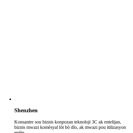
Shenzhen
Konsantre sou biznis konpozan teknoloji 3C ak entelijan,
biznis mwazi komèsyal lòt bò dlo, ak mwazi pou itilizasyon
entèn.