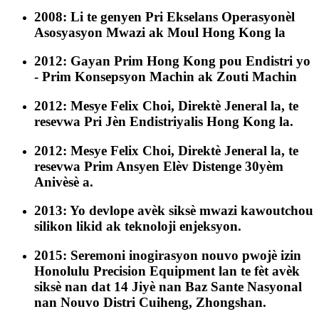
2008: Li te genyen Pri Ekselans Operasyonèl
Asosyasyon Mwazi ak Moul Hong Kong la
2012: Gayan Prim Hong Kong pou Endistri yo
- Prim Konsepsyon Machin ak Zouti Machin
2012: Mesye Felix Choi, Direktè Jeneral la, te
resevwa Pri Jèn Endistriyalis Hong Kong la.
2012: Mesye Felix Choi, Direktè Jeneral la, te
resevwa Prim Ansyen Elèv Distenge 30yèm
Anivèsè a.
2013: Yo devlope avèk siksè mwazi kawoutchou
silikon likid ak teknoloji enjeksyon.
2015: Seremoni inogirasyon nouvo pwojè izin
Honolulu Precision Equipment lan te fèt avèk
siksè nan dat 14 Jiyè nan Baz Sante Nasyonal
nan Nouvo Distri Cuiheng, Zhongshan.